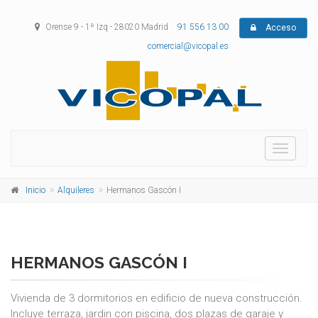
Orense 9 - 1ª Izq - 28020 Madrid
91 556 13 00
Acceso
comercial@vicopal.es
Menu
Inicio
Alquileres
Hermanos Gascón I
HERMANOS GASCÓN I
Vivienda de 3 dormitorios en edificio de nueva construcción.
Incluye terraza, jardin con piscina, dos plazas de garaje y