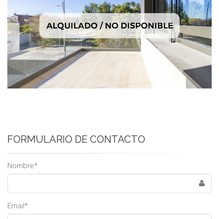
FORMULARIO DE CONTACTO
Leave
Nombre*
this
field
blank
Email*