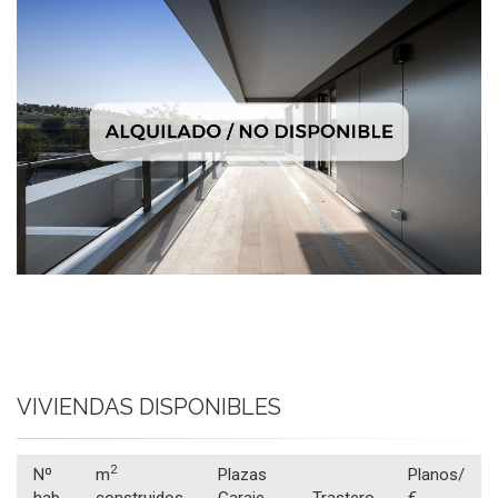
VIVIENDAS DISPONIBLES
2
Nº
m
Plazas
Planos/
hab
construidos
Garaje
Trastero
€