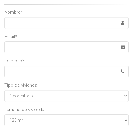
Leave
Nombre*
this
field
blank
Email*
Teléfono*
Tipo de vivienda
Tamaño de vivienda