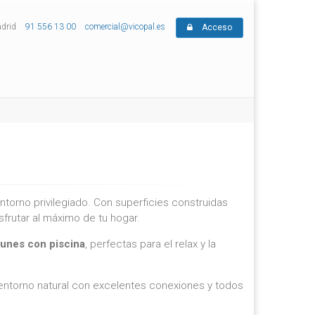
adrid
91 556 13 00
comercial@vicopal.es
Acceso
ntorno privilegiado. Con superficies construidas
frutar al máximo de tu hogar.
unes con piscina
, perfectas para el relax y la
 entorno natural con excelentes conexiones y todos