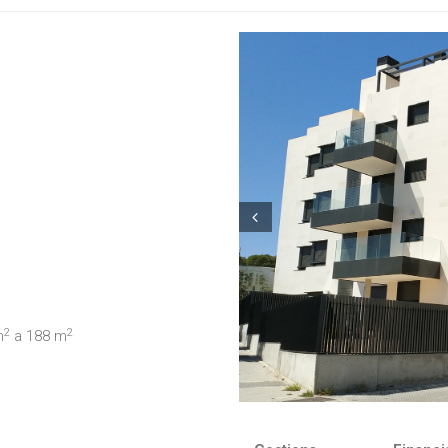
Prev
2
2
m
a 188 m