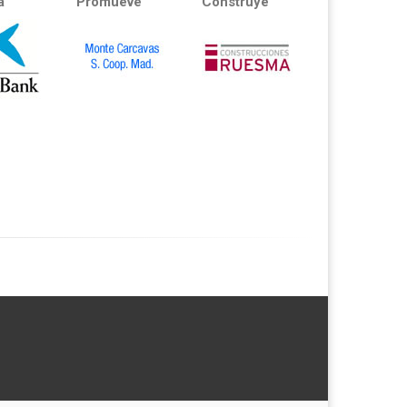
a
Promueve
Construye